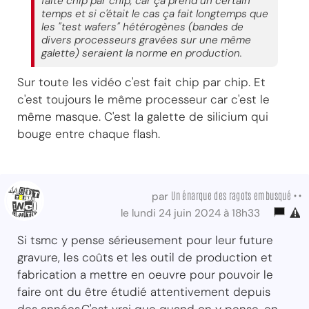
faite chip par chip, car ça prend un certain
temps et si c'était le cas ça fait longtemps que
les "test wafers" hétérogènes (bandes de
divers processeurs gravées sur une même
galette) seraient la norme en production.
Sur toute les vidéo c'est fait chip par chip. Et
c'est toujours le même processeur car c'est le
même masque. C'est la galette de silicium qui
bouge entre chaque flash.
Un énarque des ragots embusqué ••
par
le lundi 24 juin 2024 à 18h33
Si tsmc y pense sérieusement pour leur future
gravure, les coûts et les outil de production et
fabrication a mettre en oeuvre pour pouvoir le
faire ont du être étudié attentivement depuis
des années.C'est vrai que quand on y pense, en