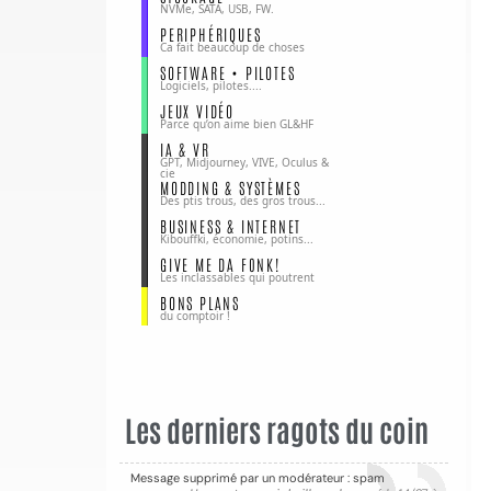
NVMe, SATA, USB, FW.
PERIPHÉRIQUES
Ca fait beaucoup de choses
SOFTWARE • PILOTES
Logiciels, pilotes....
JEUX VIDÉO
Parce qu’on aime bien GL&HF
IA & VR
GPT, Midjourney, VIVE, Oculus &
cie
MODDING & SYSTÈMES
Des ptis trous, des gros trous...
BUSINESS & INTERNET
Kibouffki, économie, potins...
GIVE ME DA F0NK!
Les inclassables qui poutrent
BONS PLANS
du comptoir !
Les derniers ragots du coin
Message supprimé par un modérateur : spam