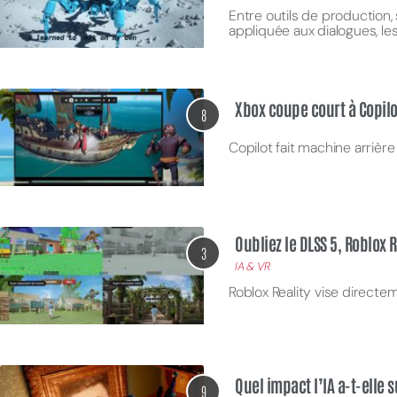
Entre outils de production,
appliquée aux dialogues, les
Xbox coupe court à Copilo
8
Copilot fait machine arrièr
Oubliez le DLSS 5, Roblox 
3
IA & VR
Roblox Reality vise directe
Quel impact l’IA a-t-elle s
9