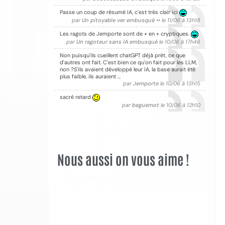
Passe un coup de résumé IA, c'est très clair ici
par
Un pitoyable ver embusqué ••
le 11/06 à 13h18
Les ragots de Jemporte sont de + en + cryptiques.
par
Un ragoteur sans IA embusqué
le 10/06 à 17h46
Non puisqu'ils cueillent chatGPT déjà prêt, ce que
d'autres ont fait. C'est bien ce qu'on fait pour les LLM,
non ?S'ils avaient développé leur IA, la base aurait été
plus faible, ils auraient …
par
Jemporte
le 10/06 à 13h15
sacré retard
par
beguemot
le 10/06 à 12h10
Nous aussi on vous aime !