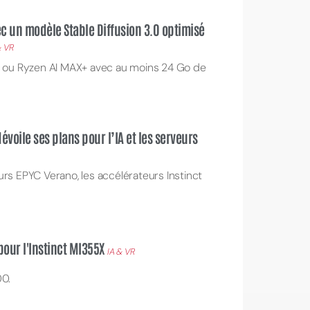
ec un modèle Stable Diffusion 3.0 optimisé
& VR
0 ou Ryzen AI MAX+ avec au moins 24 Go de
voile ses plans pour l’IA et les serveurs
rs EPYC Verano, les accélérateurs Instinct
.
our l'Instinct MI355X
IA & VR
400.