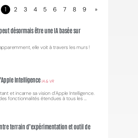
1
2
3
4
5
6
7
8
9
»
peut désormais être une IA basée sur
apparemment, elle voit à travers les murs !
d’Apple Intelligence
IA & VR
ant et incarne sa vision d’Apple Intelligence.
des fonctionnalités étendues à tous les …
 entre terrain d’expérimentation et outil de