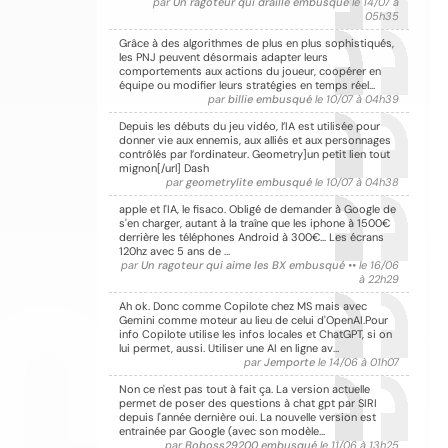
par
Un ragoteur qui draille embusqué
le 14/07 à
05h35
Grâce à des algorithmes de plus en plus sophistiqués,
les PNJ peuvent désormais adapter leurs
comportements aux actions du joueur, coopérer en
équipe ou modifier leurs stratégies en temps réel…
par
billie embusqué
le 10/07 à 04h39
Depuis les débuts du jeu vidéo, l’IA est utilisée pour
donner vie aux ennemis, aux alliés et aux personnages
contrôlés par l’ordinateur. Geometry]un petit lien tout
mignon[/url] Dash
par
geometrylite embusqué
le 10/07 à 04h38
CO
apple et l'IA, le fisaco. Obligé de demander à Google de
s'en charger, autant à la traîne que les iphone à 1500€
derrière les téléphones Android à 300€... Les écrans
120hz avec 5 ans de …
par
Un ragoteur qui aime les BX embusqué ••
le 16/06
à 22h29
Ah ok. Donc comme Copilote chez MS mais avec
Gemini comme moteur au lieu de celui d'OpenAI.Pour
info Copilote utilise les infos locales et ChatGPT, si on
lui permet, aussi. Utiliser une AI en ligne av…
par
Jemporte
le 14/06 à 01h07
Non ce n'est pas tout à fait ça. La version actuelle
permet de poser des questions à chat gpt par SIRI
depuis l'année dernière oui. La nouvelle version est
entrainée par Google (avec son modèle…
par
Boboss29200 embusqué
le 11/06 à 13h25