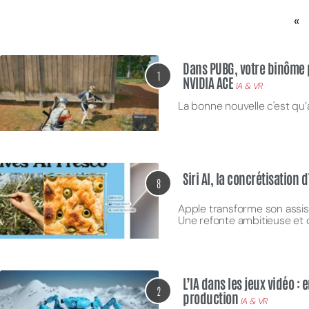
«
Dans PUBG, votre binôme 
1
NVIDIA ACE
IA & VR
La bonne nouvelle c'est qu’
Siri AI, la concrétisation 
8
Apple transforme son assist
Une refonte ambitieuse et 
L’IA dans les jeux vidéo :
2
production
IA & VR