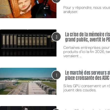
Pour y répondre, nous vou
analyser.
La crise de la mémoire ri
3
grand public, avertit le P
Certaines entreprises pour
MPT
produits d’ici la fin 2026, 
verraient …
Le marché des serveurs a
1
place croissante des ASIC
Si les GPU conservent un rô
jouent des coudes.