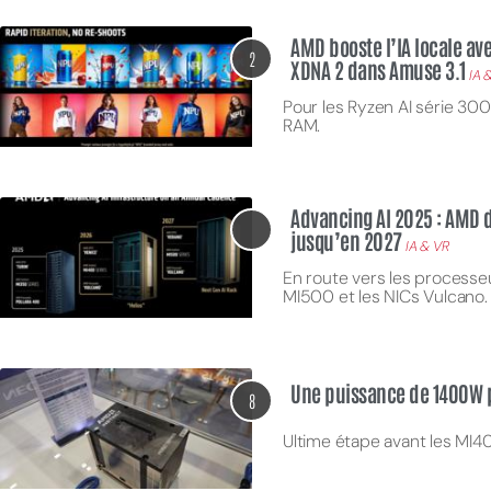
AMD booste l’IA locale av
2
XDNA 2 dans Amuse 3.1
IA 
Pour les Ryzen AI série 30
RAM.
Advancing AI 2025 : AMD dé
jusqu’en 2027
IA & VR
En route vers les processeu
MI500 et les NICs Vulcano
Une puissance de 1400W p
8
Ultime étape avant les MI