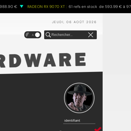
.90 €
RADEON RX 9070 XT :
61 refs en stock de 593.99 € à 970.6
JEUDI, 06 AOÛT 2026
A
identifiant
identifiant