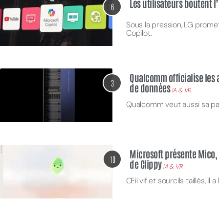
Les utilisateurs boutent l
6
Sous la pression, LG promet 
Copilot.
Qualcomm officialise les 
3
de données
IA & VR
Qualcomm veut aussi sa pa
Microsoft présente Mico, 
10
de Clippy
IA & VR
Œil vif et sourcils taillés, i