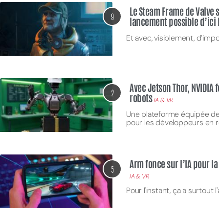
Le Steam Frame de Valve s
9
lancement possible d’ici 
Et avec, visiblement, d’im
Avec Jetson Thor, NVIDIA f
2
robots
IA & VR
Une plateforme équipée d
pour les développeurs en 
Arm fonce sur l’IA pour la
5
IA & VR
Pour l'instant, ça a surtout l'