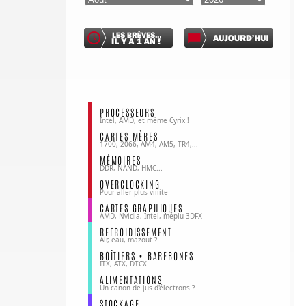
PROCESSEURS
Intel, AMD, et même Cyrix !
CARTES MÈRES
1700, 2066, AM4, AM5, TR4,...
MÉMOIRES
DDR, NAND, HMC...
OVERCLOCKING
Pour aller plus viiiite
CARTES GRAPHIQUES
AMD, Nvidia, Intel, méplu 3DFX
REFROIDISSEMENT
Air, eau, mazout ?
BOÎTIERS • BAREBONES
ITX, ATX, DTCX...
ALIMENTATIONS
Un canon de jus d'électrons ?
STOCKAGE