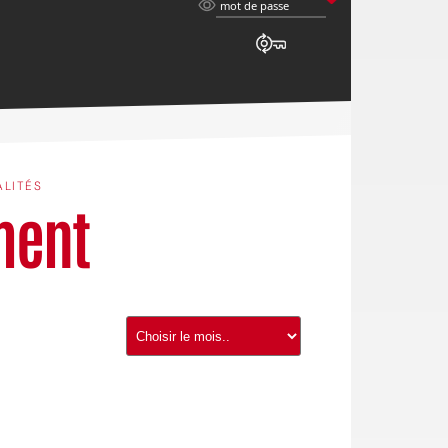
mot
mot de passe
de
passe
ALITÉS
ment