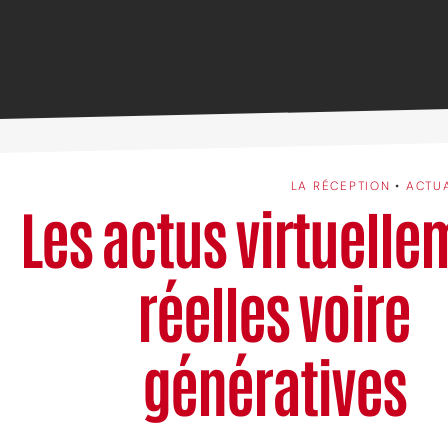
LA RÉCEPTION
•
ACTU
Les actus virtuelle
réelles voire
génératives