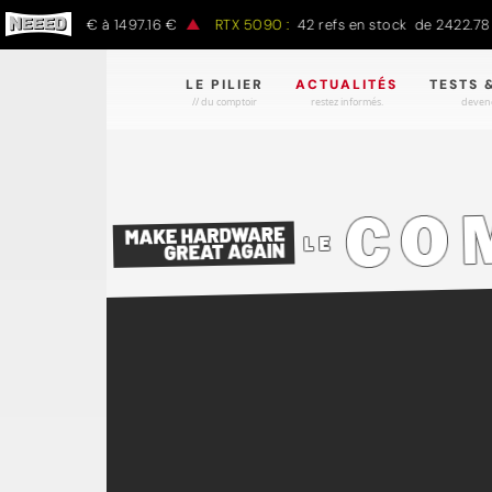
 797.00 € à 1497.16 €
RTX 5090 :
42 refs en stock de 2422.78 € à
LE PILIER
ACTUALITÉS
TESTS 
// du comptoir
restez informés.
devene