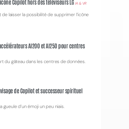
’icône Copilot hors des téléviseurs LG
IA & VR
de laisser la possibilité de supprimer l’icône
accélérateurs AI200 et AI250 pour centres
rt du gâteau dans les centres de données.
visage de Copilot et successeur spirituel
l a la gueule d’un émoji un peu niais.