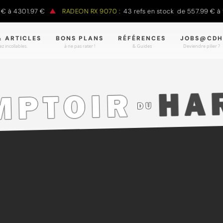
 4301.97 €
RADEON RX 9070 :
43 refs en stock de 557.99 € à 988
& ARTICLES
BONS PLANS
RÉFÉRENCES
JOBS@CDH
z incollables.
à ne pas rater !
& Guides
Deviendre pilier ?