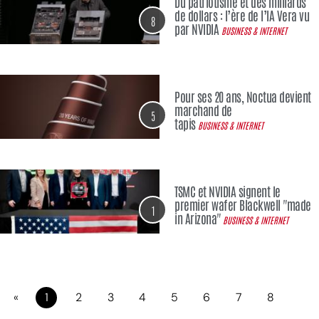
Du patriotisme et des milliards
de dollars : l’ère de l’IA Vera vu
8
par NVIDIA
BUSINESS & INTERNET
Pour ses 20 ans, Noctua devient
marchand de
5
tapis
BUSINESS & INTERNET
TSMC et NVIDIA signent le
premier wafer Blackwell "made
1
in Arizona"
BUSINESS & INTERNET
«
1
2
3
4
5
6
7
8