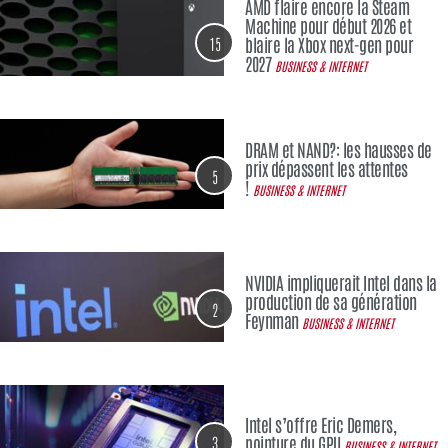
AMD flaire encore la Steam
Machine pour début 2026 et
15
blaire la Xbox next-gen pour
2027
BUSINESS & INTERNET
DRAM et NAND?: les hausses de
prix dépassent les attentes
5
!
BUSINESS & INTERNET
NVIDIA impliquerait Intel dans la
production de sa génération
2
Feynman
BUSINESS & INTERNET
Intel s’offre Eric Demers,
3
pointure du GPU
BUSINESS & INTERNET