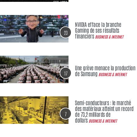
NVIDIA efface la branche
Gaming de ses résultats
23
financiers
BUSINESS & INTERNET
Une grève menace la production
17
de Samsung
BUSINESS & INTERNET
Semi-conducteurs : le marché
des matériaux atteint un record
7
de 73,2 milliards de
dollars
BUSINESS & INTERNET