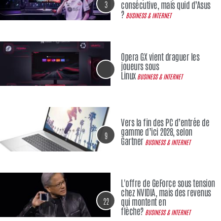
3
consécutive, mais quid d’Asus
?
BUSINESS & INTERNET
Opera GX vient draguer les
joueurs sous
Linux
BUSINESS & INTERNET
Vers la fin des PC d’entrée de
gamme d’ici 2028, selon
9
Gartner
BUSINESS & INTERNET
L'offre de GeForce sous tension
chez NVIDIA, mais des revenus
22
qui montent en
flèche?
BUSINESS & INTERNET