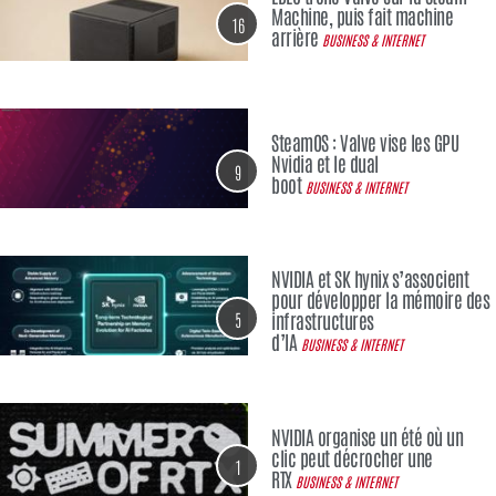
Machine, puis fait machine
16
arrière
BUSINESS & INTERNET
SteamOS : Valve vise les GPU
Nvidia et le dual
9
boot
BUSINESS & INTERNET
NVIDIA et SK hynix s’associent
pour développer la mémoire des
5
infrastructures
d’IA
BUSINESS & INTERNET
NVIDIA organise un été où un
clic peut décrocher une
1
RTX
BUSINESS & INTERNET