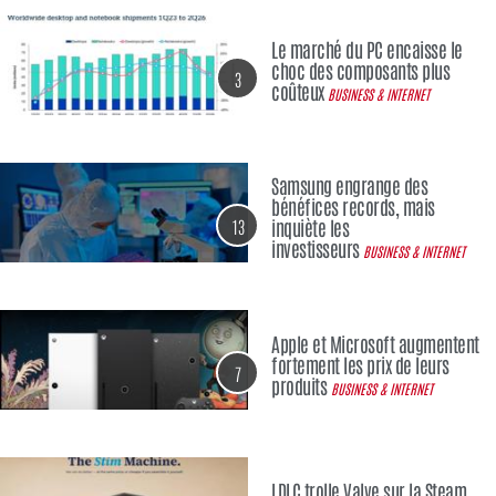
Le marché du PC encaisse le
choc des composants plus
3
coûteux
BUSINESS & INTERNET
Samsung engrange des
bénéfices records, mais
13
inquiète les
investisseurs
BUSINESS & INTERNET
Apple et Microsoft augmentent
fortement les prix de leurs
7
produits
BUSINESS & INTERNET
LDLC trolle Valve sur la Steam