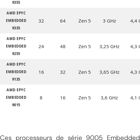
9355
AMD EPYC
32
64
Zen 5
3 GHz
4,4
EMBEDDED
9335
AMD EPYC
24
48
Zen 5
3,25 GHz
4,3
EMBEDDED
9255
AMD EPYC
16
32
Zen 5
3,65 GHz
4,3
EMBEDDED
9135
AMD EPYC
8
16
Zen 5
3,6 GHz
4,1
EMBEDDED
9015
Ces processeurs de série 9005 Embedded