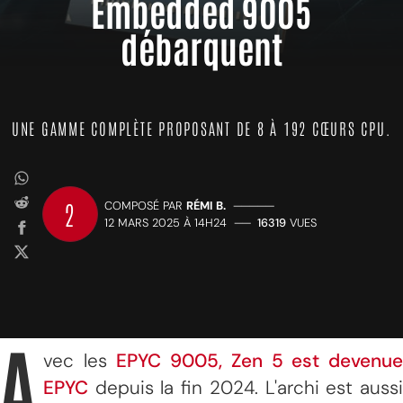
Embedded 9005
débarquent
UNE GAMME COMPLÈTE PROPOSANT DE 8 À 192 CŒURS CPU.
2
COMPOSÉ PAR
RÉMI B.
—————
12 MARS 2025 À 14H24
——
16319
VUES
A
vec les
EPYC 9005, Zen 5 est devenu
EPYC
depuis la fin 2024. L'archi est aussi