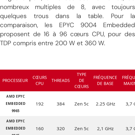
nombreux multiples de 8, avec toujours
quelques trous dans la table. Pour la
comparaison, les EPYC 9004 Embedded
proposent de 16 à 96 cœurs CPU, pour des
TDP compris entre 200 W et 360 W.
TYPE
CŒURS
FRÉQUENCE
FRÉQ
PROCESSEUR
THREADS
DE
CPU
DE BASE
MAXI
CŒURS
AMD EPYC
192
384
Zen 5c
2.25 GHz
3,7
EMBEDDED
9965
AMD EPYC
160
320
Zen 5c
2,1 GHz
3,7
EMBEDDED