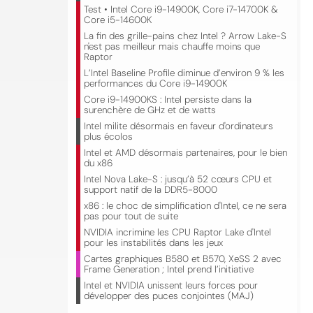
Test • Intel Core i9-14900K, Core i7-14700K &
Core i5-14600K
La fin des grille-pains chez Intel ? Arrow Lake-S
n'est pas meilleur mais chauffe moins que
Raptor
L’Intel Baseline Profile diminue d’environ 9 % les
performances du Core i9-14900K
Core i9-14900KS : Intel persiste dans la
surenchère de GHz et de watts
Intel milite désormais en faveur d'ordinateurs
plus écolos
Intel et AMD désormais partenaires, pour le bien
du x86
Intel Nova Lake-S : jusqu’à 52 cœurs CPU et
support natif de la DDR5-8000
x86 : le choc de simplification d'Intel, ce ne sera
pas pour tout de suite
NVIDIA incrimine les CPU Raptor Lake d'Intel
pour les instabilités dans les jeux
Cartes graphiques B580 et B570, XeSS 2 avec
Frame Generation ; Intel prend l’initiative
Intel et NVIDIA unissent leurs forces pour
développer des puces conjointes (MAJ)