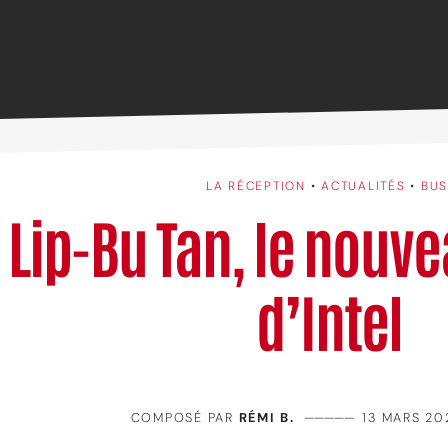
LA RÉCEPTION
•
ACTUALITÉS
•
BUS
Lip-Bu Tan, le nouv
d’Intel
COMPOSÉ PAR
RÉMI B.
—————
13 MARS 20