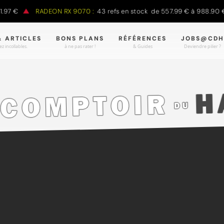
7 €
RADEON RX 9070 :
43 refs en stock de 557.99 € à 988.90 €
& ARTICLES
BONS PLANS
RÉFÉRENCES
JOBS@CDH
z incollables.
à ne pas rater !
& Guides
Deviendre pilier ?