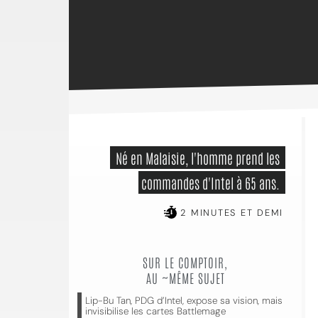
 Né en Malaisie, l'homme prend les 
commandes d'Intel à 65 ans. 
2 MINUTES ET DEMI
SUR LE COMPTOIR,
AU ~MÊME SUJET
Lip-Bu Tan, PDG d’Intel, expose sa vision, mais
invisibilise les cartes Battlemage