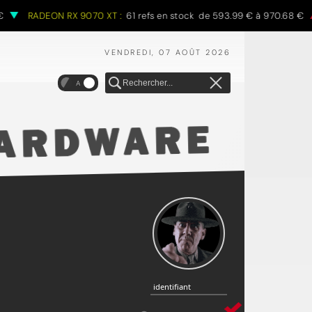
RADEON RX 9070 XT :
61 refs en stock de 593.99 € à 970.68 €
VENDREDI, 07 AOÛT 2026
A
identifiant
identifiant