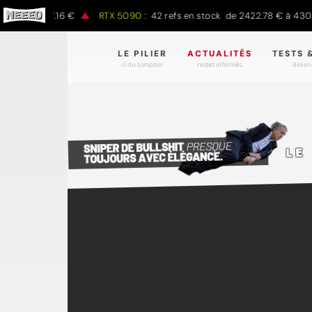
 € à 1497.16 €
RTX 5090 :
42 refs en stock de 2422.78 € à 4301.9
LE PILIER
ACTUALITÉS
TESTS 
// du comptoir
restez informés.
devene