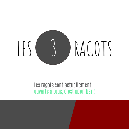
3
LES
RAGOTS
Les ragots sont actuellement
ouverts à tous, c'est open bar !