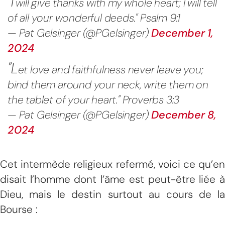
"I
will give thanks with my whole heart; I will tell
of all your wonderful deeds." Psalm 9:1
— Pat Gelsinger (@PGelsinger)
December 1,
2024
"L
et love and faithfulness never leave you;
bind them around your neck, write them on
the tablet of your heart." Proverbs 3:3
— Pat Gelsinger (@PGelsinger)
December 8,
2024
Cet intermède religieux refermé, voici ce qu’en
disait l’homme dont l’âme est peut-être liée à
Dieu, mais le destin surtout au cours de la
Bourse :