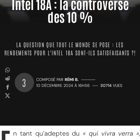
Intel 18A : la controverse
des 10 %
LA QUESTION QUE TOUT LE MONDE SE POSE : LES
RENDEMENTS POUR L'INTEL 18A SONT-ILS SATISFAISANTS ?!
3
COMPOSÉ PAR
RÉMI B.
—————
10 DÉCEMBRE 2024 À 16H56
——
30714
VUES
n tant qu’adeptes du
« qui vivra verra »
,