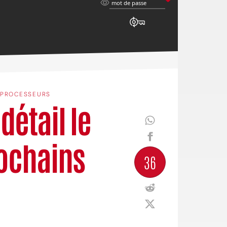
mot
mot de passe
de
passe
PROCESSEURS
détail le
ochains
36