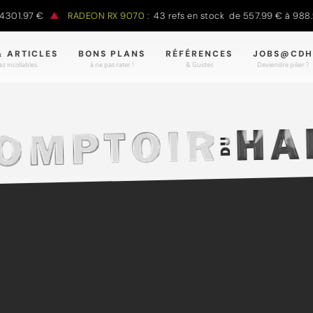
.97 €
RADEON RX 9070 :
43 refs en stock de 557.99 € à 988.90 €
& ARTICLES
BONS PLANS
RÉFÉRENCES
JOBS@CDH
z incollables.
à ne pas rater !
& Guides
Deviendre pilier ?