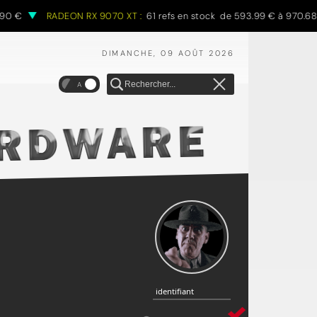
RADEON RX 9070 XT :
61 refs en stock de 593.99 € à 970.68 €
DIMANCHE, 09 AOÛT 2026
A
identifiant
identifiant