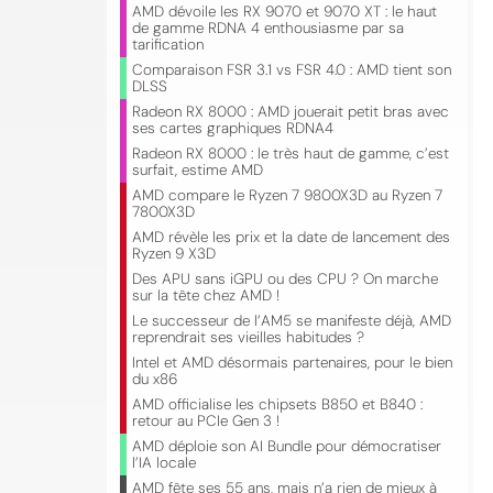
AMD dévoile les RX 9070 et 9070 XT : le haut
de gamme RDNA 4 enthousiasme par sa
tarification
Comparaison FSR 3.1 vs FSR 4.0 : AMD tient son
DLSS
Radeon RX 8000 : AMD jouerait petit bras avec
ses cartes graphiques RDNA4
Radeon RX 8000 : le très haut de gamme, c’est
surfait, estime AMD
AMD compare le Ryzen 7 9800X3D au Ryzen 7
7800X3D
AMD révèle les prix et la date de lancement des
Ryzen 9 X3D
Des APU sans iGPU ou des CPU ? On marche
sur la tête chez AMD !
Le successeur de l’AM5 se manifeste déjà, AMD
reprendrait ses vieilles habitudes ?
Intel et AMD désormais partenaires, pour le bien
du x86
AMD officialise les chipsets B850 et B840 :
retour au PCIe Gen 3 !
AMD déploie son AI Bundle pour démocratiser
l’IA locale
AMD fête ses 55 ans, mais n’a rien de mieux à