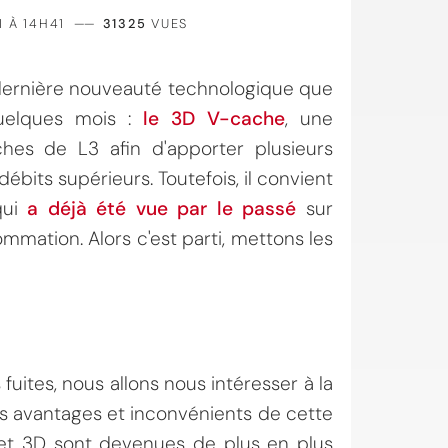
1 À 14H41
——
31325
VUES
 dernière nouveauté technologique que
uelques mois :
le 3D V-cache
, une
hes de L3 afin d'apporter plusieurs
its supérieurs. Toutefois, il convient
qui
a déjà été vue par le passé
sur
mation. Alors c'est parti, mettons les
 fuites, nous allons nous intéresser à la
s avantages et inconvénients de cette
D et 3D sont devenues de plus en plus