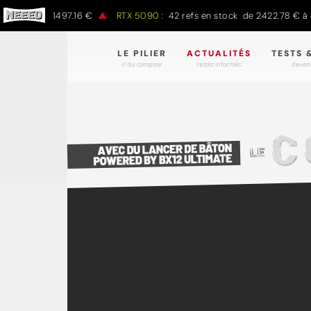
00 € à 1497.16 €
RTX 5090 :
42 refs en stock de 2422.78 € à 4301
LE PILIER
ACTUALITÉS
TESTS 
// du comptoir
restez informés.
devene