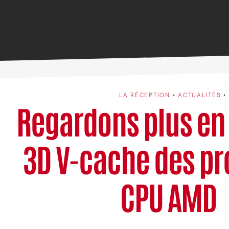
LA RÉCEPTION
•
ACTUALITÉS
•
Regardons plus en 
3D V-cache des pr
CPU AMD