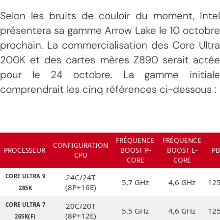
Selon les bruits de couloir du moment, Intel
présentera sa gamme Arrow Lake le 10 octobre
prochain. La commercialisation des Core Ultra
200K et des cartes mères Z890 serait actée
pour le 24 octobre. La gamme initiale
comprendrait les cinq références ci-dessous :
FRÉQUENCE
FRÉQUENCE
CONFIGURATION
PROCESSEUR
BOOST P-
BOOST E-
PB
CPU
CORE
CORE
CORE ULTRA 9
24C/24T
5,7 GHz
4,6 GHz
12
(8P+16E)
285K
CORE ULTRA 7
20C/20T
5,5 GHz
4,6 GHz
12
(8P+12E)
265K(F)