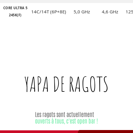
CORE ULTRA 5
14C/14T (6P+8E)
5,0 GHz
4,6 GHz
12
245K(F)
YAPA DE
RAGOTS
Les ragots sont actuellement
ouverts à tous, c'est open bar !