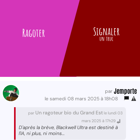
Signaler
Ragoter
un truc
Jemporte
par
le samedi 08 mars 2025 à 18h08
Un ragoteur bio du Grand Est
par
le lundi 03
mars 2025 à 17h29
D'après la brève, Blackwell Ultra est destiné à
l'IA, ni plus, ni moins...