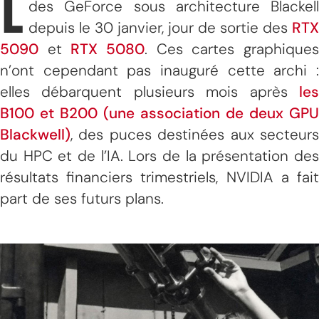
L
des GeForce sous architecture Blackell
depuis le 30 janvier, jour de sortie des
RTX
5090
et
RTX 5080
. Ces cartes graphique
n’ont cependant pas inauguré cette archi :
elles débarquent plusieurs mois après
les
B100 et B200 (une association de deux GPU
Blackwell)
, des puces destinées aux secteurs
du HPC et de l’IA. Lors de la présentation des
résultats financiers trimestriels, NVIDIA a fait
part de ses futurs plans.