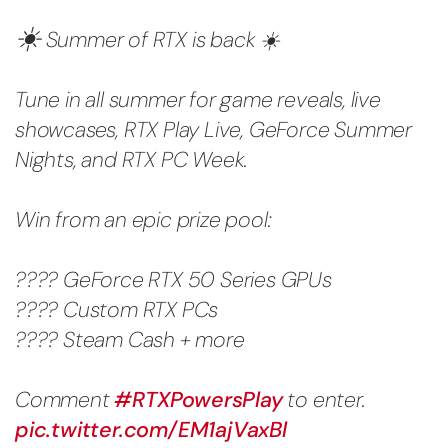
☀️
Summer of RTX is back ☀️
Tune in all summer for game reveals, live
showcases, RTX Play Live, GeForce Summer
Nights, and RTX PC Week.
Win from an epic prize pool:
???? GeForce RTX 50 Series GPUs
???? Custom RTX PCs
???? Steam Cash + more
Comment
#RTXPowersPlay
to enter.
pic.twitter.com/EM1ajVaxBl