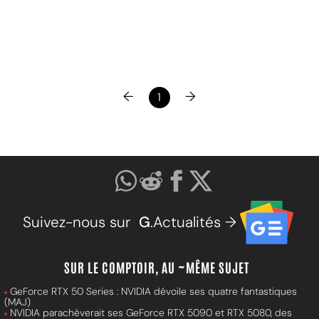
←
→
1
Suivez-nous sur
G
.Actualités →
SUR LE COMPTOIR, AU ~MÊME SUJET
GeForce RTX 50 Series : NVIDIA dévoile ses quatre fantastiques
(MAJ)
NVIDIA parachèverait ses GeForce RTX 5090 et RTX 5080, des