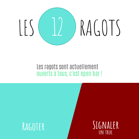
12
LES
RAGOTS
Les ragots sont actuellement
ouverts à tous, c'est open bar !
Signaler
Ragoter
un truc