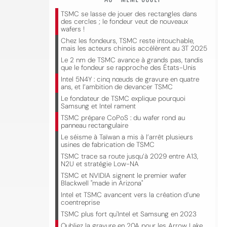
TSMC se lasse de jouer des rectangles dans
des cercles ; le fondeur veut de nouveaux
wafers !
Chez les fondeurs, TSMC reste intouchable,
mais les acteurs chinois accélèrent au 3T 2025
Le 2 nm de TSMC avance à grands pas, tandis
que le fondeur se rapproche des États-Unis
Intel 5N4Y : cinq nœuds de gravure en quatre
ans, et l’ambition de devancer TSMC
Le fondateur de TSMC explique pourquoi
Samsung et Intel rament
TSMC prépare CoPoS : du wafer rond au
panneau rectangulaire
Le séisme à Taïwan a mis à l’arrêt plusieurs
usines de fabrication de TSMC
TSMC trace sa route jusqu’à 2029 entre A13,
N2U et stratégie Low-NA
TSMC et NVIDIA signent le premier wafer
Blackwell "made in Arizona"
Intel et TSMC avancent vers la création d’une
coentreprise
TSMC plus fort qu'Intel et Samsung en 2023
Oubliez la gravure en 20A pour les Arrow Lake,