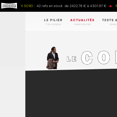
RTX 5090 :
42 refs en stock de 2422.78 € à 4301.97 €
RADEON 
LE PILIER
ACTUALITÉS
TESTS 
// du comptoir
restez informés.
devene