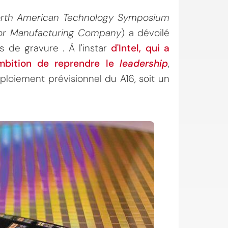
rth American Technology Symposium
or Manufacturing Company
) a dévoilé
 de gravure . À l'instar
d'Intel, qui a
ambition de reprendre le
leadership
,
ploiement prévisionnel du A16, soit un