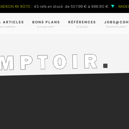
RX 9070 :
43 refs en stock de 557.99 € à 988.90 €
RADEON RX 9
& ARTICLES
BONS PLANS
RÉFÉRENCES
JOBS@CDH
z incollables.
à ne pas rater !
& Guides
Deviendre pilier ?