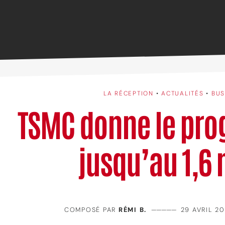
LA RÉCEPTION
•
ACTUALITÉS
•
BUS
TSMC donne le pr
jusqu’au 1,6
COMPOSÉ PAR
RÉMI B.
—————
29 AVRIL 2