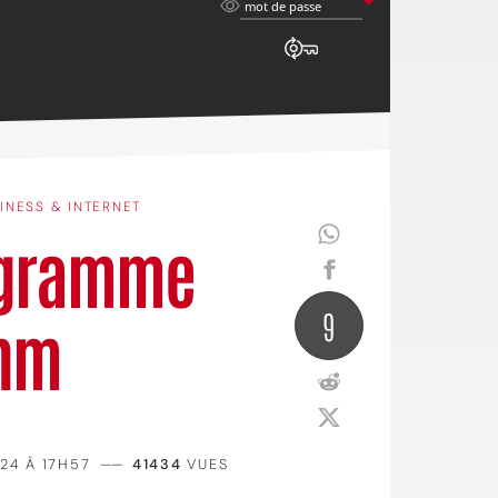
mot
mot de passe
de
passe
INESS & INTERNET
ogramme
9
 nm
024 À 17H57
——
41434
VUES