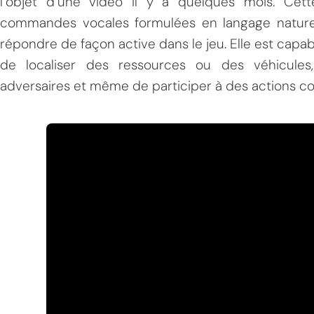
l’objet d’une vidéo il y a quelques mois. Ce
commandes vocales formulées en langage naturel 
répondre de façon active dans le jeu. Elle est capab
de localiser des ressources ou des véhicules,
adversaires et même de participer à des actions c