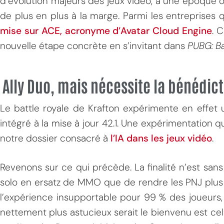
d’évolution majeurs des jeux vidéo, à une époque o
de plus en plus à la marge. Parmi les entreprises
mise sur ACE, acronyme d’Avatar Cloud Engine
. 
nouvelle étape concrète en s’invitant dans
PUBG: B
Ally Duo, mais nécessite la bénédic
MPT
Le battle royale de Krafton expérimente en effet
intégré à la mise à jour 42.1. Une expérimentation qu
notre dossier consacré à
l’IA dans les jeux vidéo
.
Revenons sur ce qui précède. La finalité n’est san
solo en ersatz de MMO que de rendre les PNJ plus 
l’expérience insupportable pour 99 % des joueurs
nettement plus astucieux serait le bienvenu est celu