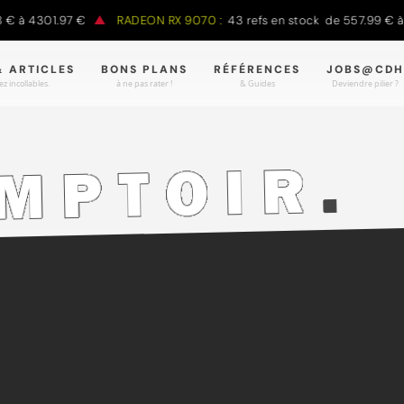
4301.97 €
RADEON RX 9070 :
43 refs en stock de 557.99 € à 988.
& ARTICLES
BONS PLANS
RÉFÉRENCES
JOBS@CDH
z incollables.
à ne pas rater !
& Guides
Deviendre pilier ?