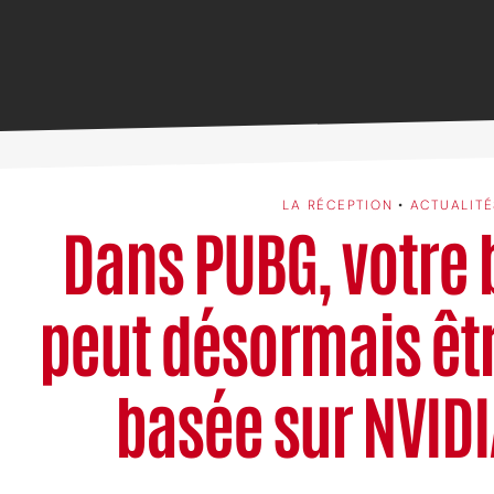
LA RÉCEPTION
•
ACTUALITÉ
Dans PUBG, votre
peut désormais êtr
basée sur NVIDI