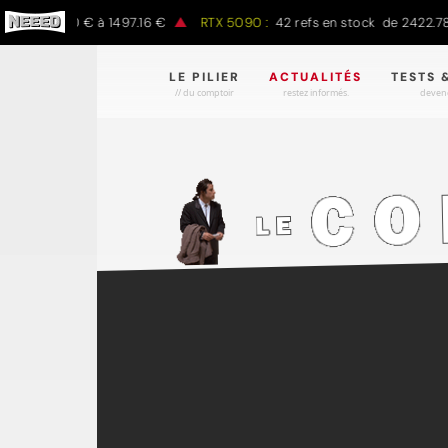
797.00 € à 1497.16 €
RTX 5090 :
42 refs en stock de 2422.78 € à 
LE PILIER
ACTUALITÉS
TESTS 
// du comptoir
restez informés.
devene