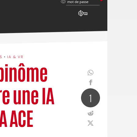
mot
mot de passe
de
passe
S
•
IA & VR
 binôme
e une IA
1
A ACE