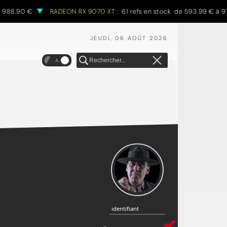
90 €
RADEON RX 9070 XT :
61 refs en stock de 593.99 € à 970.68
JEUDI, 06 AOÛT 2026
A
identifiant
identifiant