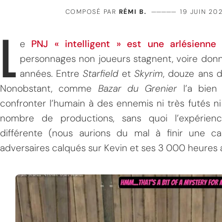
COMPOSÉ PAR
RÉMI B.
—————
19 JUIN 20
L
e
PNJ « intelligent » est une arlésienn
personnages non joueurs stagnent, voire donne
années. Entre
Starfield
et
Skyrim
, douze ans d
Nonobstant, comme
Bazar du Grenier
l’a bien
confronter l’humain à des ennemis ni très futés ni
nombre de productions, sans quoi l’expérien
différente (nous aurions du mal à finir une
adversaires calqués sur Kevin et ses 3 000 heures