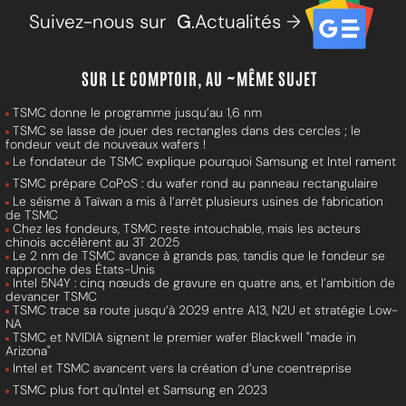
Suivez-nous sur
G
.Actualités →
SUR LE COMPTOIR, AU ~MÊME SUJET
TSMC donne le programme jusqu’au 1,6 nm
TSMC se lasse de jouer des rectangles dans des cercles ; le
fondeur veut de nouveaux wafers !
Le fondateur de TSMC explique pourquoi Samsung et Intel rament
TSMC prépare CoPoS : du wafer rond au panneau rectangulaire
Le séisme à Taïwan a mis à l’arrêt plusieurs usines de fabrication
de TSMC
Chez les fondeurs, TSMC reste intouchable, mais les acteurs
chinois accélèrent au 3T 2025
Le 2 nm de TSMC avance à grands pas, tandis que le fondeur se
rapproche des États-Unis
Intel 5N4Y : cinq nœuds de gravure en quatre ans, et l’ambition de
devancer TSMC
TSMC trace sa route jusqu’à 2029 entre A13, N2U et stratégie Low-
NA
TSMC et NVIDIA signent le premier wafer Blackwell "made in
Arizona"
Intel et TSMC avancent vers la création d’une coentreprise
TSMC plus fort qu'Intel et Samsung en 2023