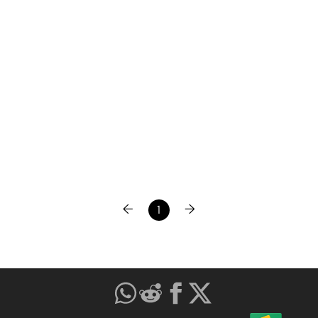
←
→
1