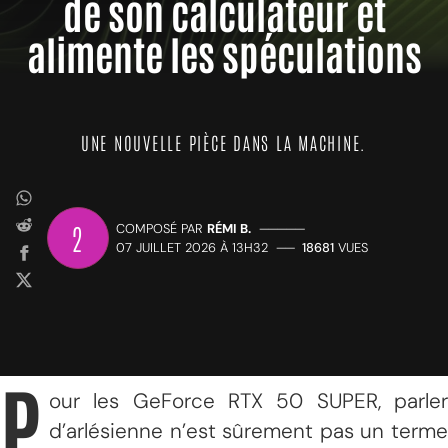
de son calculateur et
alimente les spéculations
UNE NOUVELLE PIÈCE DANS LA MACHINE.
2
COMPOSÉ PAR
RÉMI B.
—————
07 JUILLET 2026 À 13H32
——
18681
VUES
P
our les GeForce RTX 50 SUPER, parler
d’arlésienne n’est sûrement pas un terme