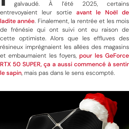
galvaudé. À l’été 2025, certains
entrevoyaient leur sortie
avant le Noël de
ladite année
. Finalement, la rentrée et les moi
de frénésie qui ont suivi ont eu raison de
cette optimiste. Alors que les effluves des
résineux imprégnaient les allées des magasins
et embaumaient les foyers,
pour les GeForc
RTX 50 SUPER, ça a aussi commencé à sentir
le sapin
, mais pas dans le sens escompté.