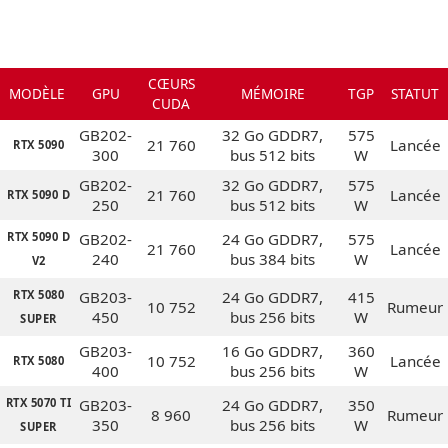
CŒURS
MODÈLE
GPU
MÉMOIRE
TGP
STATUT
CUDA
GB202-
32 Go GDDR7,
575
21 760
Lancée
RTX 5090
300
bus 512 bits
W
GB202-
32 Go GDDR7,
575
21 760
Lancée
RTX 5090 D
250
bus 512 bits
W
RTX 5090 D
GB202-
24 Go GDDR7,
575
21 760
Lancée
240
bus 384 bits
W
V2
RTX 5080
GB203-
24 Go GDDR7,
415
10 752
Rumeur
450
bus 256 bits
W
SUPER
GB203-
16 Go GDDR7,
360
10 752
Lancée
RTX 5080
400
bus 256 bits
W
RTX 5070 TI
GB203-
24 Go GDDR7,
350
8 960
Rumeur
350
bus 256 bits
W
SUPER