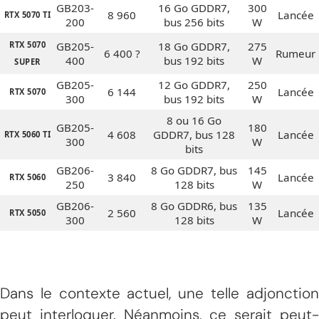
GB203-
16 Go GDDR7,
300
8 960
Lancée
RTX 5070 TI
200
bus 256 bits
W
RTX 5070
GB205-
18 Go GDDR7,
275
6 400 ?
Rumeur
400
bus 192 bits
W
SUPER
GB205-
12 Go GDDR7,
250
6 144
Lancée
RTX 5070
300
bus 192 bits
W
8 ou 16 Go
GB205-
180
4 608
GDDR7, bus 128
Lancée
RTX 5060 TI
300
W
bits
GB206-
8 Go GDDR7, bus
145
3 840
Lancée
RTX 5060
250
128 bits
W
GB206-
8 Go GDDR6, bus
135
2 560
Lancée
RTX 5050
300
128 bits
W
Dans le contexte actuel, une telle adjonction
peut interloquer. Néanmoins, ce serait peut-