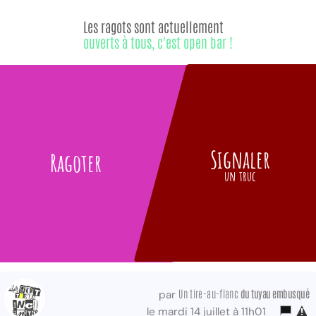
Les ragots sont actuellement
ouverts à tous, c'est open bar !
Signaler
Ragoter
un truc
Un tire-au-flanc
du tuyau embusqué
par
le mardi 14 juillet à 11h01