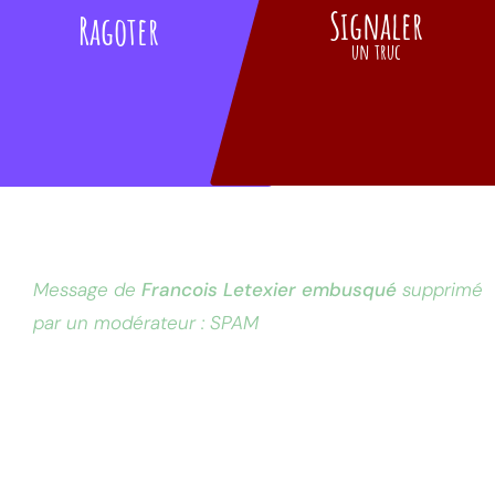
Signaler
Ragoter
un truc
Message de
Francois Letexier embusqué
supprimé
par un modérateur : SPAM