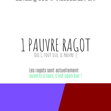
1 PAUVRE
RAGOT
Les ragots sont actuellement
ouverts à tous, c'est open bar !