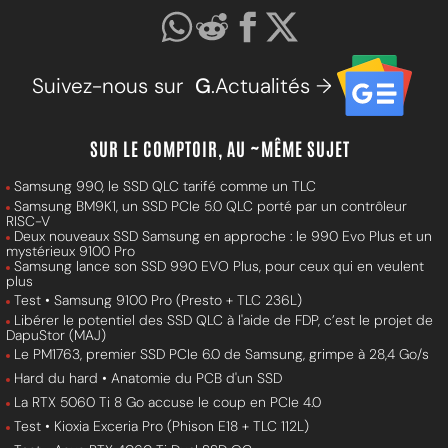
Suivez-nous sur
G
.Actualités →
SUR LE COMPTOIR, AU ~MÊME SUJET
Samsung 990, le SSD QLC tarifé comme un TLC
Samsung BM9K1, un SSD PCIe 5.0 QLC porté par un contrôleur
RISC-V
Deux nouveaux SSD Samsung en approche : le 990 Evo Plus et un
mystérieux 9100 Pro
Samsung lance son SSD 990 EVO Plus, pour ceux qui en veulent
plus
Test • Samsung 9100 Pro (Presto + TLC 236L)
Libérer le potentiel des SSD QLC à l'aide de FDP, c’est le projet de
DapuStor (MAJ)
Le PM1763, premier SSD PCIe 6.0 de Samsung, grimpe à 28,4 Go/s
Hard du hard • Anatomie du PCB d'un SSD
La RTX 5060 Ti 8 Go accuse le coup en PCIe 4.0
Test • Kioxia Exceria Pro (Phison E18 + TLC 112L)