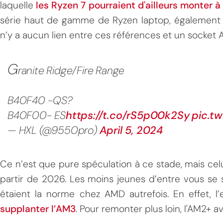
laquelle
les Ryzen 7 pourraient d'ailleurs monter 
série haut de gamme de Ryzen laptop, également s
n’y a aucun lien entre ces références et un socket
G
ranite Ridge/Fire Range
B40F40 -QS?
B40F00- ES
https://t.co/rS5p00k2Sy
pic.t
— HXL (@9550pro)
April 5, 2024
Ce n’est que pure spéculation à ce stade, mais celu
partir de 2026. Les moins jeunes d’entre vous se 
étaient la norme chez AMD autrefois. En effet, l
supplanter l’AM3
. Pour remonter plus loin, l'AM2+ ava