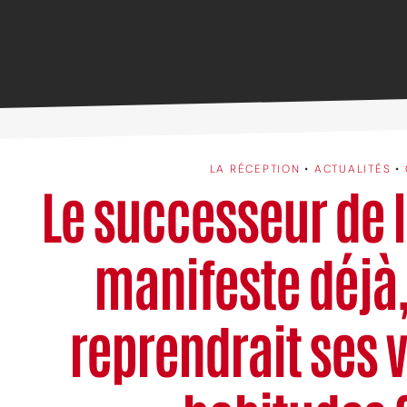
LA RÉCEPTION
•
ACTUALITÉS
•
Le successeur de 
manifeste déjà
reprendrait ses v