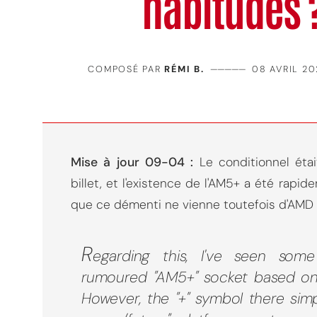
habitudes 
COMPOSÉ PAR
RÉMI B.
—————
08 AVRIL 20
Mise à jour 09-04 :
Le conditionnel éta
billet, et l'existence de l'AM5+ a été rap
que ce démenti ne vienne toutefois d'AMD 
R
egarding this, I've seen some
rumoured "AM5+" socket based on
However, the "+" symbol there sim