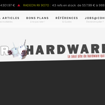
97 €
RADEON RX 9070 :
43 refs en stock de 557.99 € à 988.90 €
& ARTICLES
BONS PLANS
RÉFÉRENCES
JOBS@CDH
z incollables.
à ne pas rater !
& Guides
Deviendre pilier ?