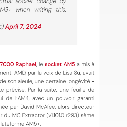
actual socket change by
3+ when writing this.
c)
April 7, 2024
 7000 Raphael
, le
socket AM5
a mis à
ment, AMD, par la voix de Lisa Su, avait
r de son aïeule, une certaine longévité -
 précise. Par la suite, une feuille de
ui de l’AM4, avec un pouvoir garanti
rmée par David McAfee, alors directeur
r du MC Extractor (v1.101.0 r293) sème
e plateforme AM5+.