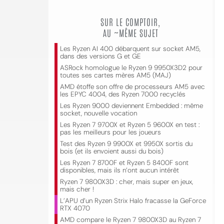
SUR LE COMPTOIR,
AU ~MÊME SUJET
Les Ryzen AI 400 débarquent sur socket AM5,
dans des versions G et GE
ASRock homologue le Ryzen 9 9950X3D2 pour
toutes ses cartes mères AM5 (MAJ)
AMD étoffe son offre de processeurs AM5 avec
les EPYC 4004, des Ryzen 7000 recyclés
Les Ryzen 9000 deviennent Embedded : même
socket, nouvelle vocation
Les Ryzen 7 9700X et Ryzen 5 9600X en test :
pas les meilleurs pour les joueurs
Test des Ryzen 9 9900X et 9950X sortis du
bois (et ils envoient aussi du bois)
Les Ryzen 7 8700F et Ryzen 5 8400F sont
disponibles, mais ils n’ont aucun intérêt
Ryzen 7 9800X3D : cher, mais super en jeux,
mais cher !
L’APU d’un Ryzen Strix Halo fracasse la GeForce
RTX 4070
AMD compare le Ryzen 7 9800X3D au Ryzen 7