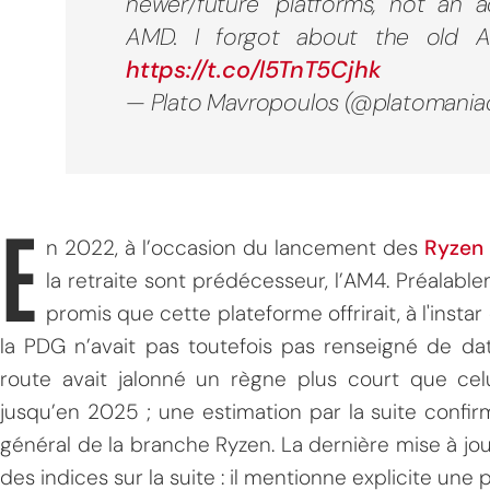
newer/future" platforms, not an 
AMD. I forgot about the old AM
https://t.co/l5TnT5Cjhk
— Plato Mavropoulos (@platomania
E
n 2022, à l’occasion du lancement des
Ryzen
la retraite sont prédécesseur, l’AM4. Préalable
promis que cette plateforme offrirait, à l'insta
la PDG n’avait pas toutefois pas renseigné de date
route avait jalonné un règne plus court que cel
jusqu’en 2025 ; une estimation par la suite confi
général de la branche Ryzen. La dernière mise à jou
des indices sur la suite : il mentionne explicite un