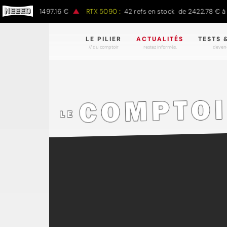
0 € à 1497.16 €
RTX 5090 :
42 refs en stock de 2422.78 € à 4301.
LE PILIER
ACTUALITÉS
TESTS 
// du comptoir
restez informés.
devene