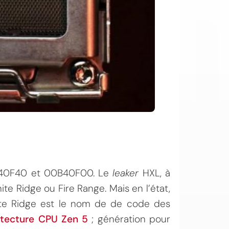
0B40F40 et 00B40F00. Le
leaker
HXL, à
te Ridge ou Fire Range. Mais en l’état,
ite Ridge est le nom de de code des
itecture CPU Zen 5
; génération pour