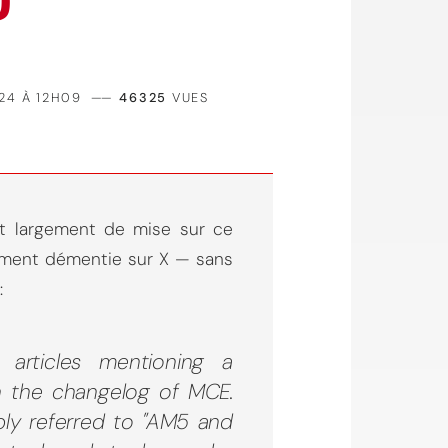
?
24 À 12H09
——
46325
VUES
it largement de mise sur ce
idement démentie sur X — sans
:
 articles mentioning a
 the changelog of MCE.
ply referred to "AM5 and