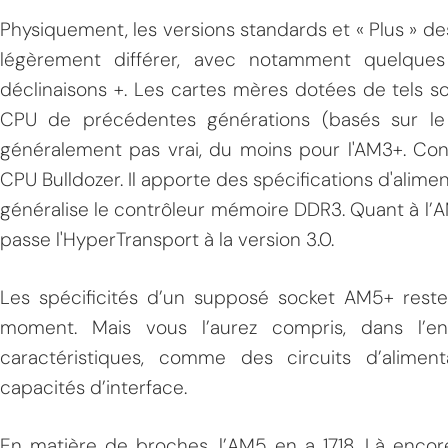
Physiquement, les versions standards et « Plus » 
légèrement différer, avec notamment quelques
déclinaisons +. Les cartes mères dotées de tels s
CPU de précédentes générations (basés sur le so
généralement pas vrai, du moins pour l'AM3+. Co
CPU Bulldozer. Il apporte des spécifications d'alime
généralise le contrôleur mémoire DDR3. Quant à l’AM
passe l'HyperTransport à la version 3.0.
Les spécificités d’un supposé socket AM5+ reste
moment. Mais vous l’aurez compris, dans l’ens
caractéristiques, comme des circuits d’alimenta
capacités d’interface.
En matière de broches, l’AM5 en a 1718. Là enco