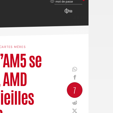
mot
mot de passe
de
passe
CARTES MÈRES
l’AM5 se
, AMD
7
ieilles