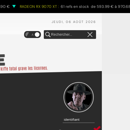
RADEON RX 9070 XT :
61 refs en stock de 593.99 € à 970.68 €
JEUDI, 06 AOÛT 2026
A
identifiant
identifiant