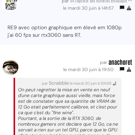
Un ragoteur des lumières embusqué ••
par
le mardi 30 juin à 14h57
RE9 avec option graphique em élevé em 1080p
j'ai 60 fps sur rtx3060 sans RT.
anachoret
par
le mardi 30 juin à 11h50
Scrabble
par
le mardi 30 juin à 10h38
On peut regretter la mise en vente en neuf
d'une carte graphique aussi vieille, mais force
est de constater que sa quantite de VRAM de
12 Go etait parfaitement calibree, et c'est pour
ca que c'est du "fine wine".
Pourtant, a la sortie de la RTX 3060, de
nombreux gamers ont declare que 12 Go, ca ne
servait a rien sur un tel GPU, parce que le GPU