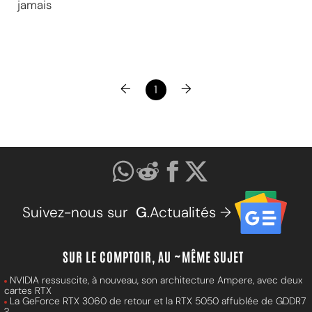
jamais
←
→
1
Suivez-nous sur
G
.Actualités →
SUR LE COMPTOIR, AU ~MÊME SUJET
NVIDIA ressuscite, à nouveau, son architecture Ampere, avec deux
cartes RTX
La GeForce RTX 3060 de retour et la RTX 5050 affublée de GDDR7
?