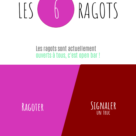
6
LES
RAGOTS
Les ragots sont actuellement
ouverts à tous, c'est open bar !
Signaler
Ragoter
un truc