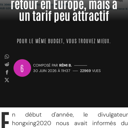
retour en Europe, mais à
un tarif peu attractif
POUR LE MÊME BUDGET, VOUS TROUVEZ MIEUX.
6
COMPOSÉ PAR
RÉMI B.
—————
30 JUIN 2026 À 11H37
——
22969
VUES
E
n début d'année, le divulgateur
hongxing2020 nous avait informés du