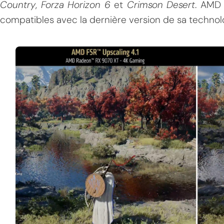
Country
,
Forza Horizon 6
et
Crimson Desert
. AMD
compatibles avec la dernière version de sa technolo