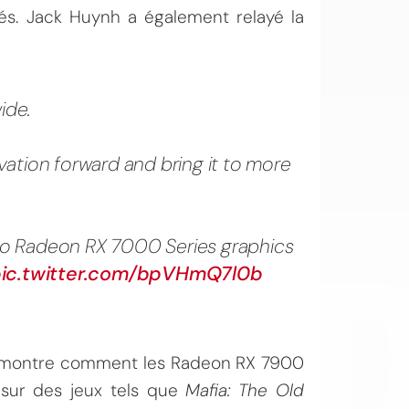
tés. Jack Huynh a également relayé la
ide.
vation forward and bring it to more
OI
 to Radeon RX 7000 Series graphics
ic.twitter.com/bpVHmQ7l0b
 montre comment les Radeon RX 7900
 sur des jeux tels que
Mafia: The Old