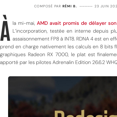
COMPOSÉ PAR
RÉMI B.
—————
23 JUIN 20
À
la mi-mai,
AMD avait promis de délayer son 
L’incorporation, testée en interne depuis pl
assaisonnement FP8 à INT8. RDNA 4 est en effe
prend en charge nativement les calculs en 8 bits fl
graphiques Radeon RX 7000, le plat est finalemen
apporté par les pilotes Adrenalin Edition 26.6.2 WHQ