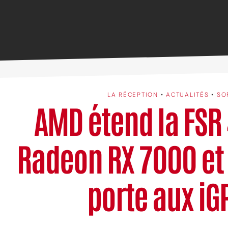
LA RÉCEPTION
•
ACTUALITÉS
•
SO
AMD étend la FSR 
Radeon RX 7000 et 
porte aux iG