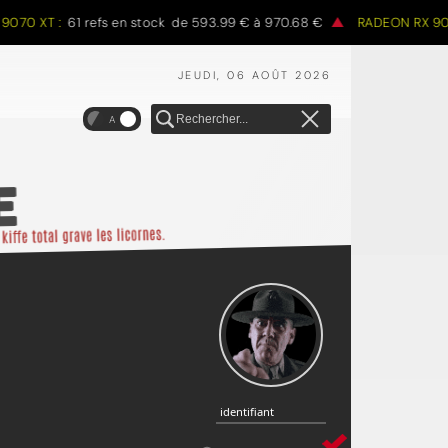
T :
61 refs en stock de 593.99 € à 970.68 €
RADEON RX 9060 XT :
JEUDI, 06 AOÛT 2026
A
identifiant
identifiant