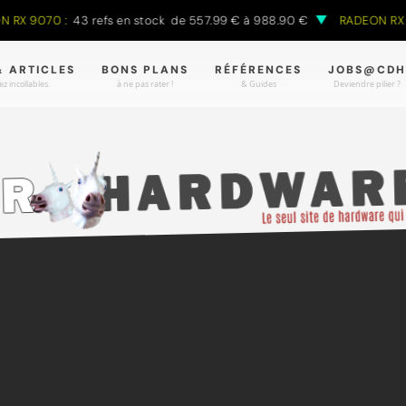
70 :
43 refs en stock de 557.99 € à 988.90 €
RADEON RX 9070 X
& ARTICLES
BONS PLANS
RÉFÉRENCES
JOBS@CDH
z incollables.
à ne pas rater !
& Guides
Deviendre pilier ?