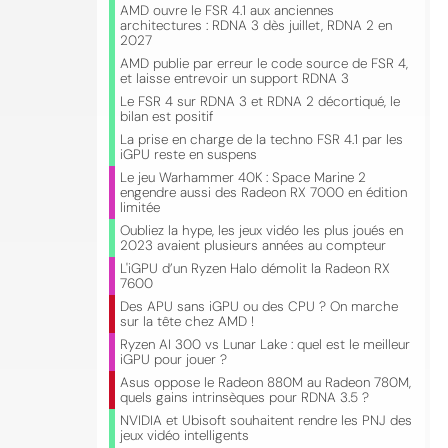
AMD ouvre le FSR 4.1 aux anciennes
architectures : RDNA 3 dès juillet, RDNA 2 en
2027
AMD publie par erreur le code source de FSR 4,
et laisse entrevoir un support RDNA 3
Le FSR 4 sur RDNA 3 et RDNA 2 décortiqué, le
bilan est positif
La prise en charge de la techno FSR 4.1 par les
iGPU reste en suspens
Le jeu Warhammer 40K : Space Marine 2
engendre aussi des Radeon RX 7000 en édition
limitée
Oubliez la hype, les jeux vidéo les plus joués en
2023 avaient plusieurs années au compteur
L'iGPU d’un Ryzen Halo démolit la Radeon RX
7600
Des APU sans iGPU ou des CPU ? On marche
sur la tête chez AMD !
Ryzen AI 300 vs Lunar Lake : quel est le meilleur
iGPU pour jouer ?
Asus oppose le Radeon 880M au Radeon 780M,
quels gains intrinsèques pour RDNA 3.5 ?
NVIDIA et Ubisoft souhaitent rendre les PNJ des
jeux vidéo intelligents