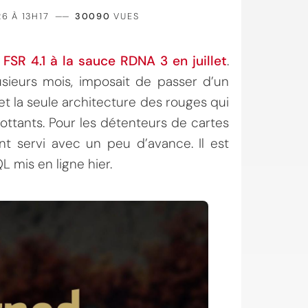
26 À 13H17
——
30090
VUES
FSR 4.1 à la sauce RDNA 3 en juillet
.
usieurs mois, imposait de passer d’un
t la seule architecture des rouges qui
ottants. Pour les détenteurs de cartes
t servi avec un peu d’avance. Il est
L mis en ligne hier.