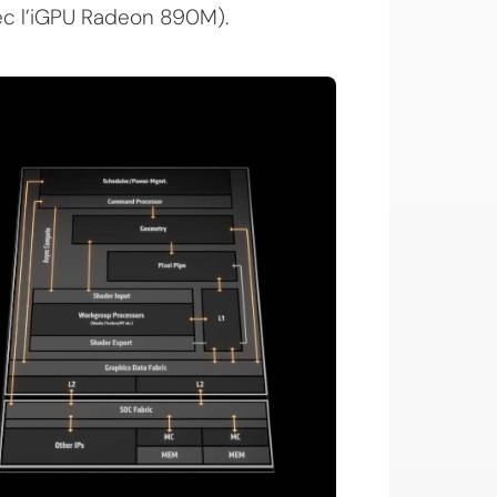
ec l’iGPU Radeon 890M).