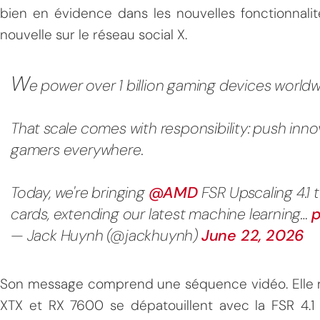
bien en évidence dans les nouvelles fonctionnali
nouvelle sur le réseau social X.
W
e power over 1 billion gaming devices worldw
That scale comes with responsibility: push inno
MPT
gamers everywhere.
Today, we're bringing
@AMD
FSR Upscaling 4.1
cards, extending our latest machine learning…
p
— Jack Huynh (@jackhuynh)
June 22, 2026
Son message comprend une séquence vidéo. Elle
XTX et RX 7600 se dépatouillent avec la FSR 4.1