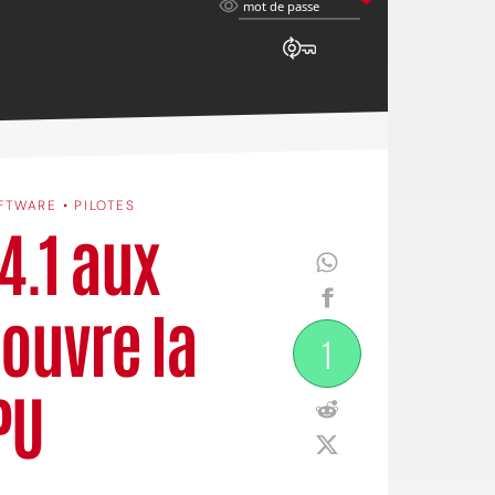
mot
mot de passe
de
passe
FTWARE • PILOTES
4.1 aux
ouvre la
1
PU