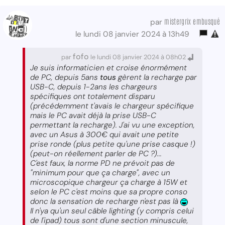
mistergrix embusqué
par
le lundi 08 janvier 2024 à 13h49
fofo
par
le lundi 08 janvier 2024 à 08h02
Je suis informaticien et croise énormément
de PC, depuis 5ans
tous
gèrent la recharge par
USB-C, depuis 1-2ans les chargeurs
spécifiques ont totalement disparu
(précédemment t'avais le chargeur spécifique
mais le PC avait déjà la prise USB-C
permettant la recharge). J'ai vu une exception,
avec un Asus à 300€ qui avait une petite
prise ronde (plus petite qu'une prise casque !)
(peut-on réellement parler de PC ?)...
C'est faux, la norme PD ne prévoit pas de
"minimum pour que ça charge", avec un
microscopique chargeur ça charge à 15W et
selon le PC c'est moins que sa propre conso
donc la sensation de recharge n'est pas là
Il n'ya qu'un seul câble lighting (y compris celui
de l'ipad) tous sont d'une section minuscule,