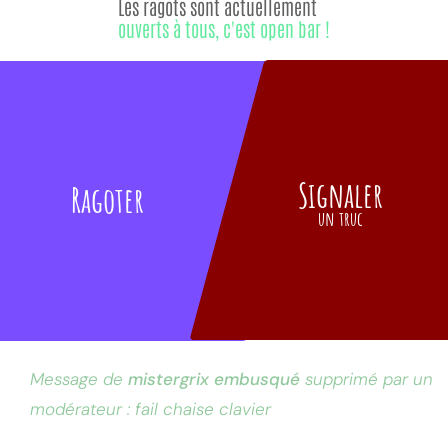
Les ragots sont actuellement
ouverts à tous, c'est open bar !
Signaler
Ragoter
un truc
Message de
mistergrix embusqué
supprimé par un
modérateur : fail chaise clavier