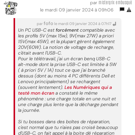
mistergrix embusqué
par
le mardi 09 janvier 2024 à 09h06
fofo
par
le mardi 09 janvier 2024 à 07h17
Un PC USB-C est
forcément
compatible avec
les profils 5V (max 15w), 9V(max 27W) a priori
15V(max 45W), et la plupart gèrent également
20V(60W). La notion de voltage de recharge,
c'était avant l'USB-C.
Pour le télétravail, j'ai un écran benq USB-C
alt-mode dont la prise USB-C est limitée à 5W
( à priori 5V / 1A) tout ce que j'ai branché
dessus (dont au moins 4 PC différents Dell et
Lenovo principalement) se rechargent
(souvent lentement).
Les Numériques qui a
testé mon écran
a constaté le même
phénomène : une charge totale en une nuit et
une charge plus lente que la décharge pendant
la journée.
Si tu bosses dans des boîtes de réparation,
c'est normal que tu n'aies pas croisé beaucoup
d'USB-C, on fait appel à la boite dé réparation