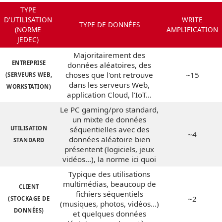
TYPE
D'UTILISATION
WRITE
TYPE DE DONNÉES
(NORME
AMPLIFICATION
JEDEC)
Majoritairement des
ENTREPRISE
données aléatoires, des
choses que l'ont retrouve
~15
(SERVEURS WEB,
dans les serveurs Web,
WORKSTATION)
application Cloud, l'IoT...
Le PC gaming/pro standard,
un mixte de données
UTILISATION
séquentielles avec des
~4
données aléatoire bien
STANDARD
présentent (logiciels, jeux
vidéos...), la norme ici quoi
Typique des utilisations
multimédias, beaucoup de
CLIENT
fichiers séquentiels
~2
(STOCKAGE DE
(musiques, photos, vidéos...)
DONNÉES)
et quelques données