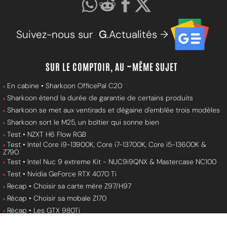
Suivez-nous sur
G
.Actualités →
SUR LE COMPTOIR, AU ~MÊME SUJET
En cabine • Sharkoon OfficePal C20
Sharkoon étend la durée de garantie de certains produits
Sharkoon se met aux ventirads et dégaine d'emblée trois modèles
Sharkoon sort le M25, un boîtier qui sonne bien
Test • NZXT H6 Flow RGB
Test • Intel Core i9-13900K, Core i7-13700K, Core i5-13600K &
Z790
Test • Intel Nuc 9 extreme Kit - NUC9i9QNX & Mastercase NC100
Test • Nvidia GeForce RTX 4070 Ti
Recap • Choisir sa carte mère Z97/H97
Récap • Choisir sa mobale Z170
Récap • Les GTX 980Ti
Test • Intel Core i9-14900K, Core i7-14700K & Core i5-14600K