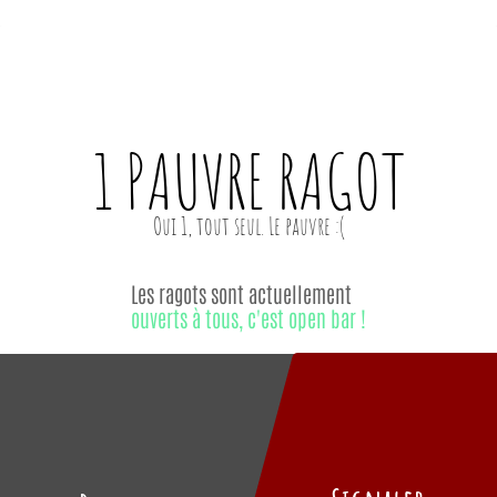
1 PAUVRE
RAGOT
Les ragots sont actuellement
ouverts à tous, c'est open bar !